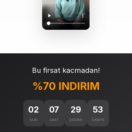
Bu firsat kacmadan!
%70 INDIRIM
02
07
29
52
GUN
SAAT
DAKIKA
SANIYE