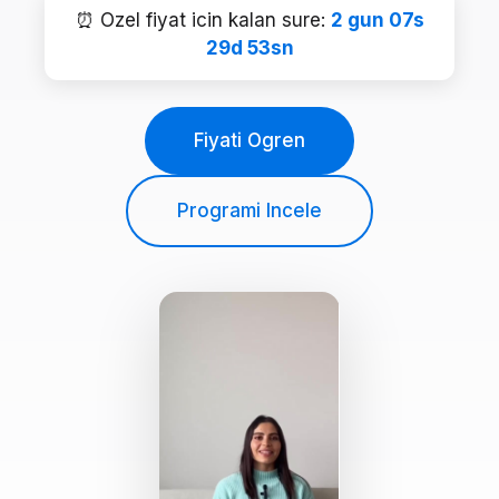
⏰ Ozel fiyat icin kalan sure:
2 gun 07s
29d 52sn
Fiyati Ogren
Programi Incele