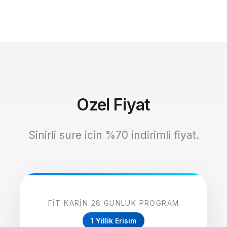
Ozel Fiyat
Sinirli sure icin %70 indirimli fiyat.
FIT KARIN 28 GUNLUK PROGRAM
1 Yillik Erisim