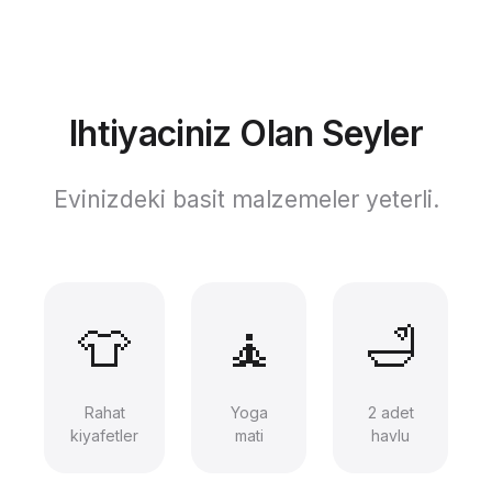
Ihtiyaciniz Olan Seyler
Evinizdeki basit malzemeler yeterli.
👕
🧘
🛁
Rahat
Yoga
2 adet
kiyafetler
mati
havlu