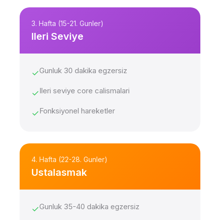
3. Hafta (15-21. Gunler)
Ileri Seviye
Gunluk 30 dakika egzersiz
✓
Ileri seviye core calismalari
✓
Fonksiyonel hareketler
✓
4. Hafta (22-28. Gunler)
Ustalasmak
Gunluk 35-40 dakika egzersiz
✓