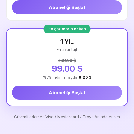
Aboneliği Başlat
En çok tercih edilen
1 YIL
En avantajlı
468.00 $
99.00 $
%79 indirim · ayda
8.25 $
Aboneliği Başlat
Güvenli ödeme · Visa / Mastercard / Troy · Anında erişim