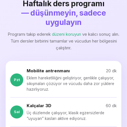
Haftalık ders programı
— düşünmeyin, sadece
uygulayın
Programı takip ederek
düzeni koruyun
ve kalıcı sonuç alın.
Tüm dersler birbirini tamamlar ve vücudun her bölgesini
çalıştırır.
Mobilite antrenmanı
20 dk
Eklem hareketliliğini geliştiriyor, genlikle çalışıyor,
Pzt
sıkışmaları çözüyor ve vücudu daha zor yüklere
hazırlıyoruz.
Kalçalar 3D
60 dk
Sal
Üç düzlemde çalışıyor, klasik egzersizlerde
“uyuyan” kasları aktive ediyoruz.