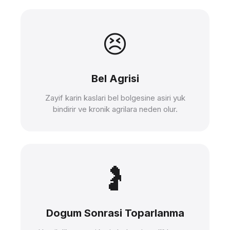
😣
Bel Agrisi
Zayif karin kaslari bel bolgesine asiri yuk
bindirir ve kronik agrilara neden olur.
🤰
Dogum Sonrasi Toparlanma