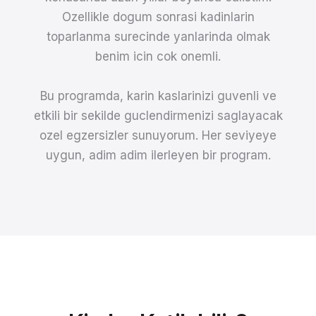
Ozellikle dogum sonrasi kadinlarin
toparlanma surecinde yanlarinda olmak
benim icin cok onemli.
Bu programda, karin kaslarinizi guvenli ve
etkili bir sekilde guclendirmenizi saglayacak
ozel egzersizler sunuyorum. Her seviyeye
uygun, adim adim ilerleyen bir program.